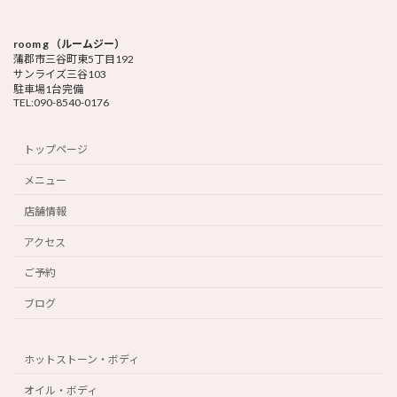
room g （ルームジー）
蒲郡市三谷町東5丁目192
サンライズ三谷103
駐車場1台完備
TEL:090-8540-0176
トップページ
メニュー
店舗情報
アクセス
ご予約
ブログ
ホットストーン・ボディ
オイル・ボディ