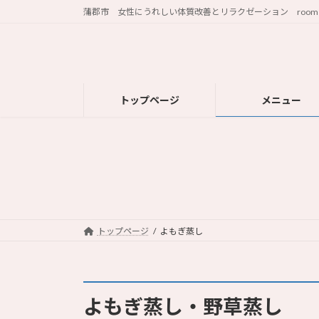
コ
ナ
蒲郡市 女性にうれしい体質改善とリラクゼーション room 
ン
ビ
テ
ゲ
ン
ー
ツ
シ
へ
ョ
トップページ
メニュー
ス
ン
キ
に
ッ
移
プ
動
トップページ
よもぎ蒸し
よもぎ蒸し・野草蒸し