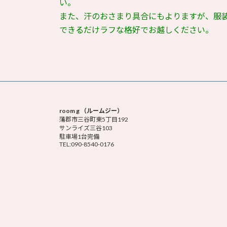
い。
また、汗のおさまり具合にもよりますが、服
できるだけラフな格好でお越しください。
room g （ルームジー）
蒲郡市三谷町東5丁目192
サンライズ三谷103
駐車場1台完備
TEL:090-8540-0176