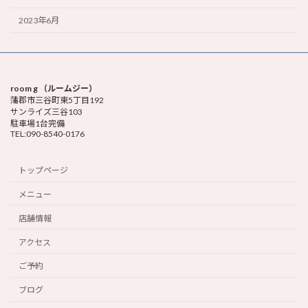
2023年6月
room g （ルームジー）
蒲郡市三谷町東5丁目192
サンライズ三谷103
駐車場1台完備
TEL:090-8540-0176
トップページ
メニュー
店舗情報
アクセス
ご予約
ブログ